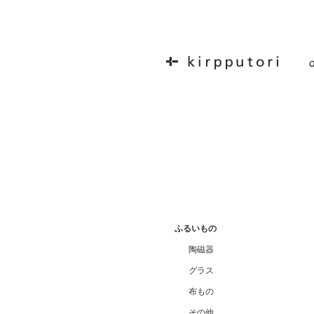
ふるいもの
陶磁器
グラス
布もの
その他