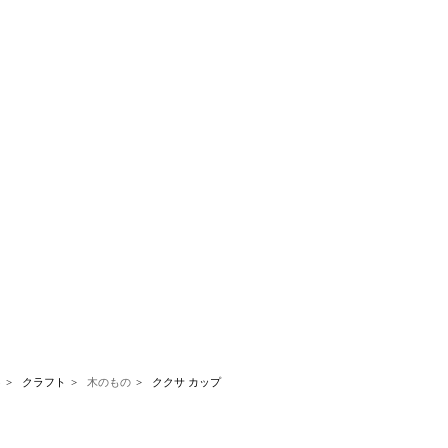
p
クラフト
木のもの
ククサ カップ